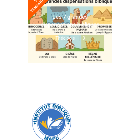
TENDANCES
Les 7 grandes
dispensations bibliques
Théologie
3